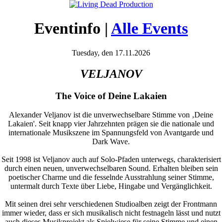
Eventinfo |
Alle Events
Tuesday, den 17.11.2026
VELJANOV
The Voice of Deine Lakaien
Alexander Veljanov ist die unverwechselbare Stimme von ‚Deine
Lakaien'. Seit knapp vier Jahrzehnten prägen sie die nationale und
internationale Musikszene im Spannungsfeld von Avantgarde und
Dark Wave.
Seit 1998 ist Veljanov auch auf Solo-Pfaden unterwegs, charakterisiert
durch einen neuen, unverwechselbaren Sound. Erhalten bleiben sein
poetischer Charme und die fesselnde Ausstrahlung seiner Stimme,
untermalt durch Texte über Liebe, Hingabe und Vergänglichkeit.
Mit seinen drei sehr verschiedenen Studioalben zeigt der Frontmann
immer wieder, dass er sich musikalisch nicht festnageln lässt und nutzt
auch dieses Musikprojekt als Spielwiese für seine Stimme und einen