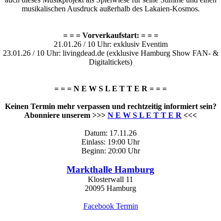
musikalischen Ausdruck außerhalb des Lakaien-Kosmos.
= = = Vorverkaufstart: = = =
21.01.26 / 10 Uhr: exklusiv Eventim
23.01.26 / 10 Uhr: livingdead.de (exklusive Hamburg Show FAN- &
Digitaltickets)
= = = N E W S L E T T E R = = =
Keinen Termin mehr verpassen und rechtzeitig informiert sein?
Abonniere unserem >>>
N E W S L E T T E R
<<<
Datum: 17.11.26
Einlass: 19:00 Uhr
Beginn: 20:00 Uhr
Markthalle Hamburg
Klosterwall 11
20095 Hamburg
Facebook Termin