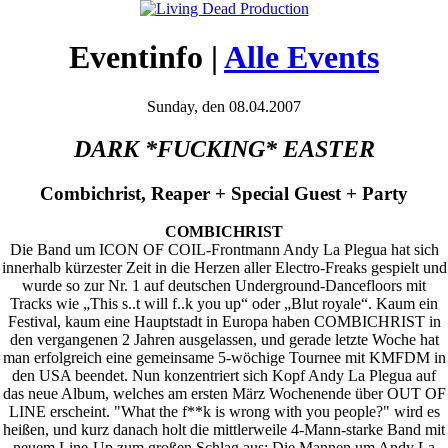
Eventinfo |
Alle Events
Sunday, den 08.04.2007
DARK *FUCKING* EASTER
Combichrist, Reaper + Special Guest + Party
COMBICHRIST
Die Band um ICON OF COIL‐Frontmann Andy La Plegua hat sich
innerhalb kürzester Zeit in die Herzen aller Electro‐Freaks gespielt und
wurde so zur Nr. 1 auf deutschen Underground‐Dancefloors mit
Tracks wie „This s..t will f..k you up“ oder „Blut royale“. Kaum ein
Festival, kaum eine Hauptstadt in Europa haben COMBICHRIST in
den vergangenen 2 Jahren ausgelassen, und gerade letzte Woche hat
man erfolgreich eine gemeinsame 5‐wöchige Tournee mit KMFDM in
den USA beendet. Nun konzentriert sich Kopf Andy La Plegua auf
das neue Album, welches am ersten März Wochenende über OUT OF
LINE erscheint. "What the f**k is wrong with you people?" wird es
heißen, und kurz danach holt die mittlerweile 4-Mann-starke Band mit
neuem Line-Up zum großen Schlag aus: Die Mannen um Andy La